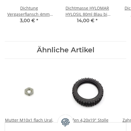
Dichtung
Dichtmasse HYLOMAR
Dic
Vergaserflansch 4mm.
HYLOSIL 80ml Blau bis
Ural Dnepr.
180°C.
Deu
3,00 €
*
14,00 €
*
Ähnliche Artikel
Mutter M10x1 flach Ural,
Reifen 4,20x19" Stolle
Zah
Dnepr 12V
mit Schlauch. 4.2x19