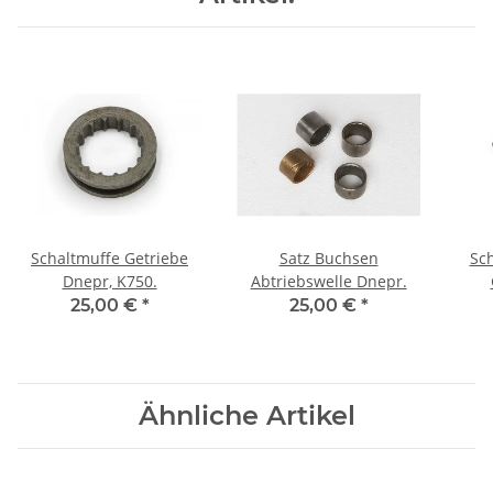
Schaltmuffe Getriebe
Satz Buchsen
Sch
Dnepr, K750.
Abtriebswelle Dnepr.
25,00 €
*
25,00 €
*
Ähnliche Artikel