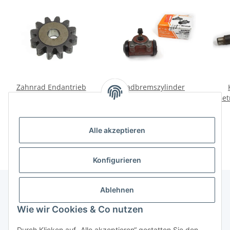
Zahnrad Endantrieb
Radbremszylinder
MT16 12 Zähne.
UAZ469, GAZ69, Wolga
Get
21.
13,00 €
*
20,00 €
*
Alle akzeptieren
Konfigurieren
Ablehnen
Informationen
Wie wir Cookies & Co nutzen
Durch Klicken auf „Alle akzeptieren“ gestatten Sie den