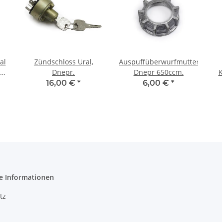
al
Zündschloss Ural,
Auspuffüberwurfmutter
Z
Dnepr.
Dnepr 650ccm.
K
16,00 €
*
6,00 €
*
En
e Informationen
tz