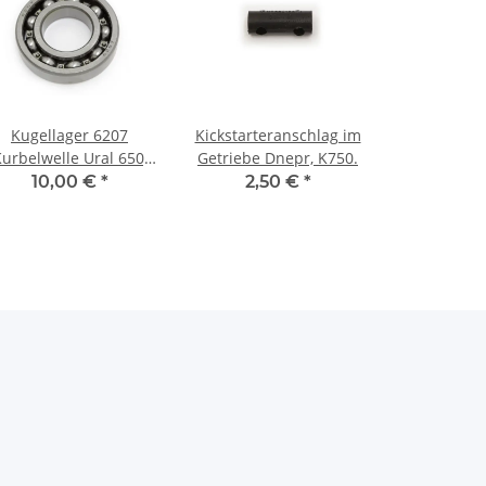
Kugellager 6207
Kickstarteranschlag im
urbelwelle Ural 650,
Getriebe Dnepr, K750.
K750, M72.
10,00 €
*
2,50 €
*
Tellerradflansch/
dantrieb Ural, Dnepr,
K750, M72. EU