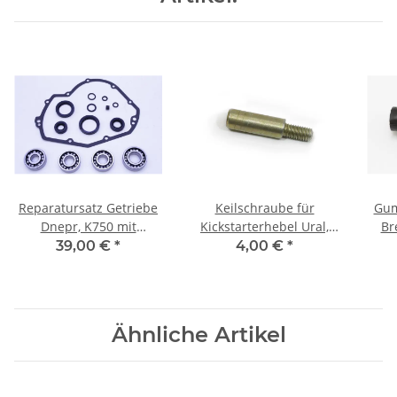
Reparatursatz Getriebe
Keilschraube für
Gum
Dnepr, K750 mit
Kickstarterhebel Ural,
Br
Rückwärtsgang.
Getriebe Dnepr.
39,00 €
*
4,00 €
*
Ähnliche Artikel