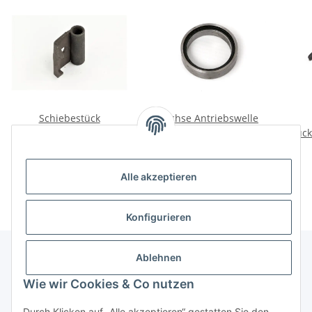
Schiebestück
Buchse Antriebswelle
Schaltkulisse Getriebe
Dnepr vorne.
Rück
Dnepr.
20,00 €
*
9,00 €
*
Alle akzeptieren
Konfigurieren
Ablehnen
Informationen
Wie wir Cookies & Co nutzen
Durch Klicken auf „Alle akzeptieren“ gestatten Sie den