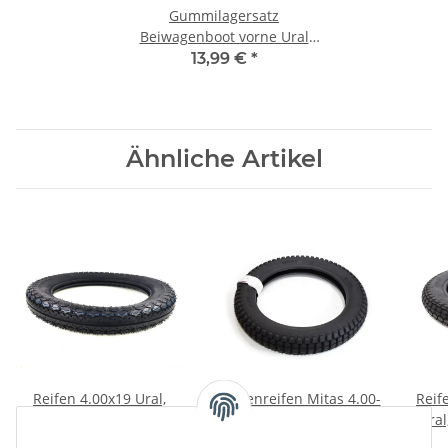
Gummilagersatz
Beiwagenboot vorne Ural
original.
13,99 €
*
Ähnliche Artikel
Reifen 4.00x19 Ural,
Stollenreifen Mitas 4.00-
Reif
Dnepr.
19 E05 Ural, Dnepr,
ural
K750, M72.
79,00 €
*
89,00 €
*