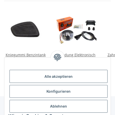
Kniegummi Benzintank
Zündung Elektronisch
Zah
Dnepr links
mit neuer Zündspule
Typ 2. Ural, Dnepr.
10,00 €
*
125,00 €
*
Alle akzeptieren
Konfigurieren
Ablehnen