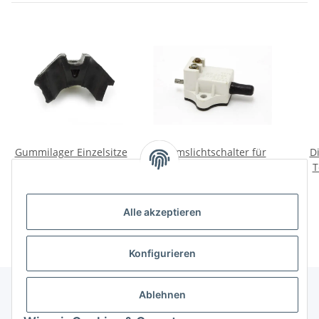
Gummilager Einzelsitze
Bremslichtschalter für
D
Beiwagen hinten Ural,
Fußbremse Ural, Dnepr.
T
Dnepr, K750.
18,00 €
*
10,00 €
*
Alle akzeptieren
Konfigurieren
Ablehnen