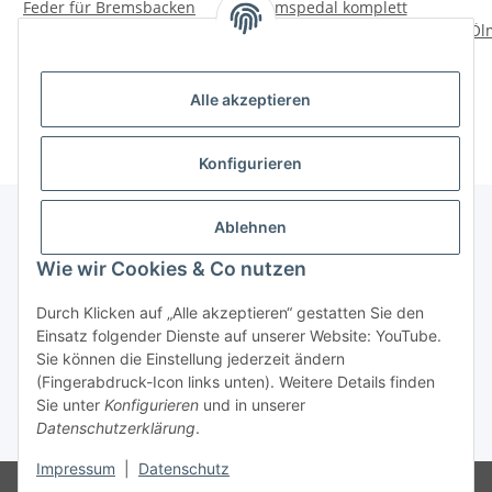
Feder für Bremsbacken
Bremspedal komplett
Ural, Dnepr, K750, M72.
Dnepr Beiwagen
Öl
und
4,00 €
*
119,00 €
*
Alle akzeptieren
Konfigurieren
Ablehnen
Informationen
Wie wir Cookies & Co nutzen
Durch Klicken auf „Alle akzeptieren“ gestatten Sie den
Gesetzliche Informationen
Einsatz folgender Dienste auf unserer Website: YouTube.
Sie können die Einstellung jederzeit ändern
(Fingerabdruck-Icon links unten). Weitere Details finden
Widerrufsbutton
Sie unter
Konfigurieren
und in unserer
Datenschutzerklärung
.
* Alle Preise inkl. gesetzlicher USt., zzgl.
Versand
Impressum
|
Datenschutz
© Dimitri Dubrowski