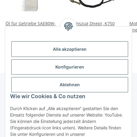
Öl für Getriebe SAE80W-
Bremszug Dnepr, K750
Mot
90 GL4.
vorne.
Dne
13,00 €
*
10,00 €
*
Alle akzeptieren
Konfigurieren
Ablehnen
Informationen
Wie wir Cookies & Co nutzen
Durch Klicken auf „Alle akzeptieren“ gestatten Sie den
Gesetzliche Informationen
Einsatz folgender Dienste auf unserer Website: YouTube.
Sie können die Einstellung jederzeit ändern
(Fingerabdruck-Icon links unten). Weitere Details finden
Widerrufsbutton
Sie unter
Konfigurieren
und in unserer