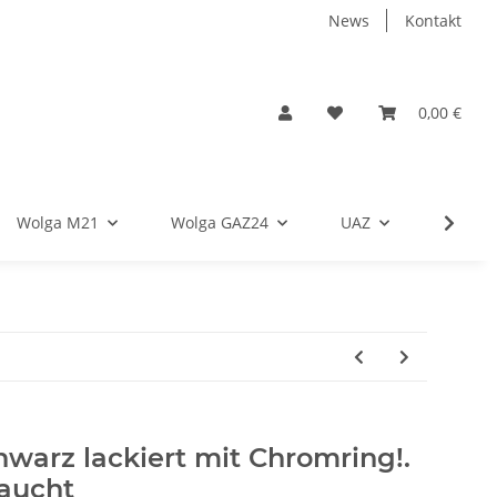
News
Kontakt
0,00 €
Wolga M21
Wolga GAZ24
UAZ
Moskwi
warz lackiert mit Chromring!.
raucht