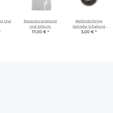
ng Ural
Reparaturanleitung
Wellendichtring
Ural 650ccm.
Getriebe Schaltung
Ural.
*
17,00 €
*
3,00 €
*