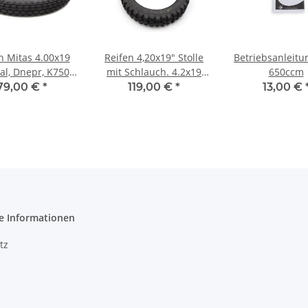
n Mitas 4.00x19
Reifen 4,20x19" Stolle
Betriebsanleitu
al, Dnepr, K750,
mit Schlauch. 4.2x19
650ccm
M72.
Cross Ural Dnepr K750
79,00 €
*
119,00 €
*
13,00 €
Grobstolle
e Informationen
tz