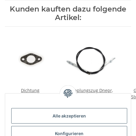
Kunden kauften dazu folgende
Artikel:
Dichtung
Kupplungszug Dnepr,
G
Vergaserflansch 4mm.
K750 EU-Herstellung.
St
Ural Dnepr.
Top Qualität!
3,00 €
*
9,92 €
*
Alle akzeptieren
Konfigurieren