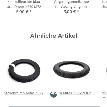
Kontrollleuchte blau
Vergasergummikappe
Ko
Ural Dnepr K750 M72
für Gaszug Vergaser
Ura
Ural, Dnepr, K750, M72.
5,00 €
*
3,00 €
*
Ähnliche Artikel
Stollenreifen Mitas 4.00-
Reifen Mitas 4.00x19 für
Rei
19 E05 Ural, Dnepr,
ural, Dnepr, K750, M72.
mi
K750, M72.
Cro
89,00 €
*
79,00 €
*