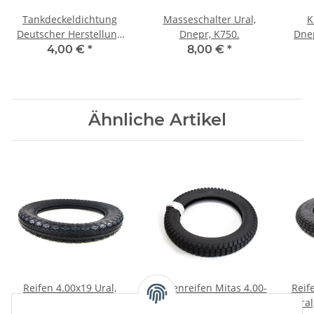
Tankdeckeldichtung
Masseschalter Ural,
K
Deutscher Herstellung
Dnepr, K750.
Dnep
Ural, Dnepr, K750, M72.
4,00 €
*
8,00 €
*
Ähnliche Artikel
Reifen 4.00x19 Ural,
Stollenreifen Mitas 4.00-
Reif
Dnepr.
19 E05 Ural, Dnepr,
ural