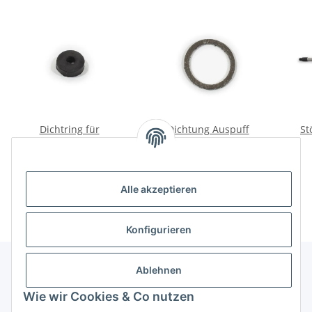
Dichtring für
Dichtung Auspuff
St
Ölrücklaufrohr Dnepr.
Dnepr.
1,98 €
*
0,99 €
*
Alle akzeptieren
Konfigurieren
Ablehnen
Informationen
Wie wir Cookies & Co nutzen