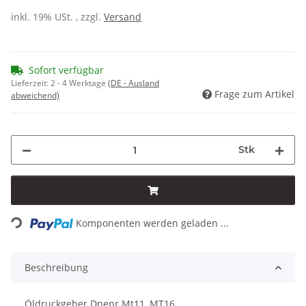
inkl. 19% USt. , zzgl.
Versand
Sofort verfügbar
Lieferzeit:
2 - 4 Werktage
(DE - Ausland
Frage zum Artikel
abweichend)
Stk
ding...
Komponenten werden geladen ...
Beschreibung
Öldruckgeber Dnepr Mt11, MT16.